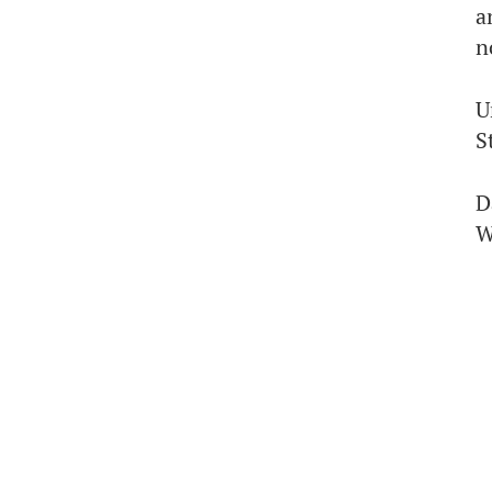
a
n
U
S
D
W