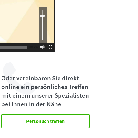
Use
Up/Down
Arrow
keys
to
increase
or
decrease
volume.
00:24
Oder vereinbaren Sie direkt
online ein persönliches Treffen
mit einem unserer Spezialisten
bei Ihnen in der Nähe
Persönlich treffen