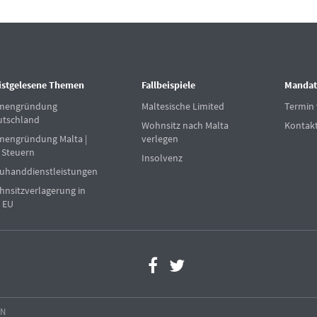
istgelesene Themen
Fallbeispiele
Mandat
rmengründung
Maltesische Limited
Termin 
utschland
Wohnsitz nach Malta
Kontak
mengründung Malta |
verlegen
 Steuern
Insolvenz
uhanddienstleistungen
nsitzverlagerung in
 EU
EN