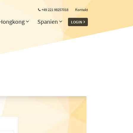
+49 221 98257018
Kontakt
Hongkong
Spanien
LOGIN