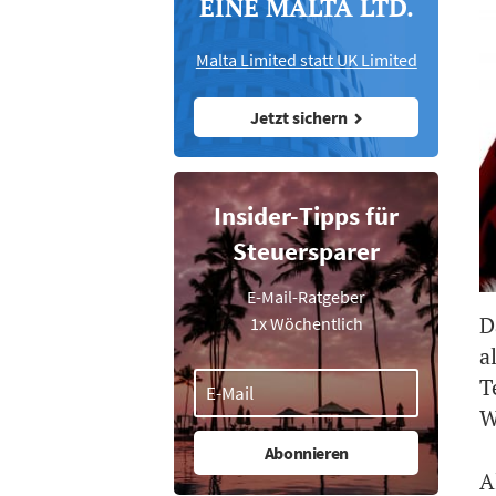
EINE MALTA LTD.
Malta Limited statt UK Limited
Jetzt sichern
Insider-Tipps für
Steuersparer
E-Mail-Ratgeber
D
1x Wöchentlich
a
T
W
A