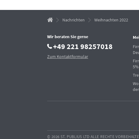
Nachrichten
Weihnachten 2022
Wir beraten Sie gerne
Me
+49 221 98257018
Fi
De
Zum Kontaktformular
Fir
5%
Tre
Woh
der
© 2026 ST. PUBLIUS LTD ALLE RECHTE VORBEHALT