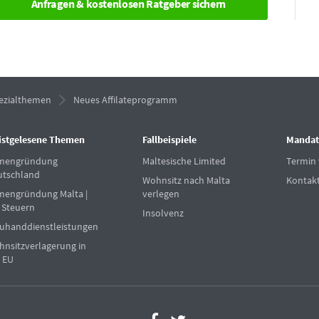
ezialthemen
Neues Affilateprogramm
istgelesene Themen
Fallbeispiele
Mandat
rmengründung
Maltesische Limited
Termin 
utschland
Wohnsitz nach Malta
Kontak
mengründung Malta |
verlegen
 Steuern
Insolvenz
uhanddienstleistungen
nsitzverlagerung in
 EU