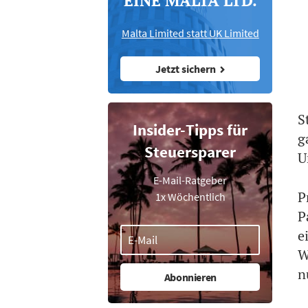
EINE MALTA LTD.
Malta Limited statt UK Limited
Jetzt sichern
S
Insider-Tipps für
g
Steuersparer
U
E-Mail-Ratgeber
P
1x Wöchentlich
P
e
W
n