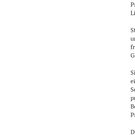
P
L
S
u
f
G
S
e
S
p
B
P
D