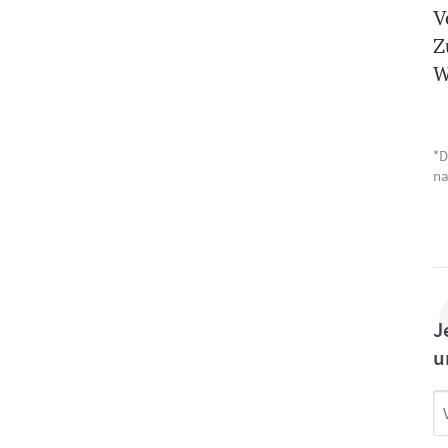
V
Z
W
*D
na
J
u