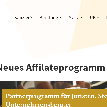
Kanzlei
Beratung
Malta
UK
Neues Affilateprogramm
Partnerprogramm für Juristen, St
Unternehmensberater