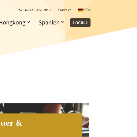
+49 221 98257018
Kontakt
DE
Hongkong
Spanien
LOGIN
euer &