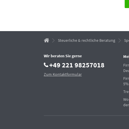
Steuerliche & rechtliche Beratung
Sp
Wir beraten Sie gerne
Me
+49 221 98257018
Fi
De
Zum Kontaktformular
Fir
5%
Tre
Woh
der