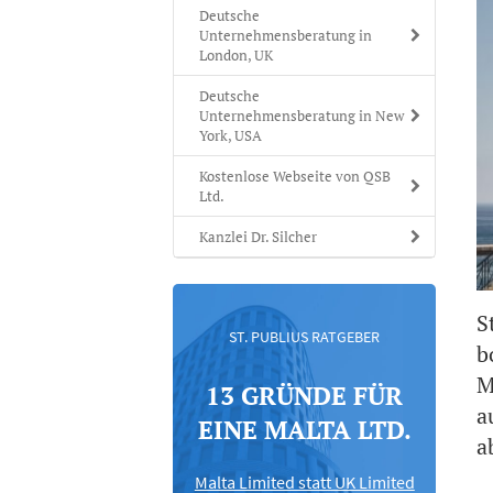
Deutsche
Unternehmensberatung in
London, UK
Deutsche
Unternehmensberatung in New
York, USA
Kostenlose Webseite von QSB
Ltd.
Kanzlei Dr. Silcher
S
ST. PUBLIUS RATGEBER
b
M
13 GRÜNDE FÜR
a
EINE MALTA LTD.
a
Malta Limited statt UK Limited