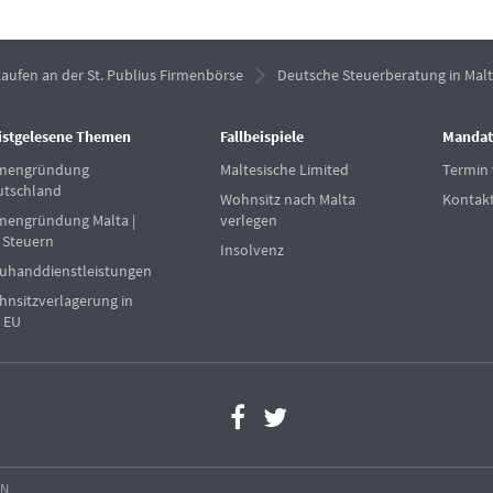
aufen an der St. Publius Firmenbörse
Deutsche Steuerberatung in Mal
istgelesene Themen
Fallbeispiele
Mandat
rmengründung
Maltesische Limited
Termin 
utschland
Wohnsitz nach Malta
Kontak
mengründung Malta |
verlegen
 Steuern
Insolvenz
uhanddienstleistungen
nsitzverlagerung in
 EU
EN