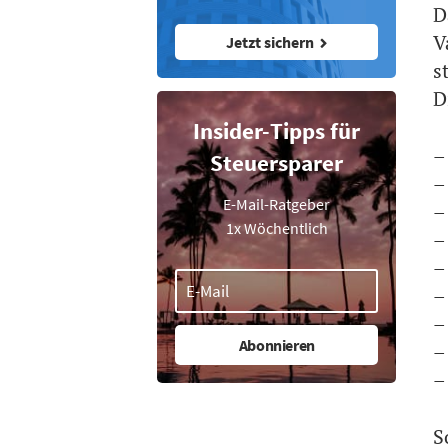
D
V
Jetzt sichern
s
D
Insider-Tipps für
–
Steuersparer
–
E-Mail-Ratgeber
–
1x Wöchentlich
–
–
–
–
–
–
S