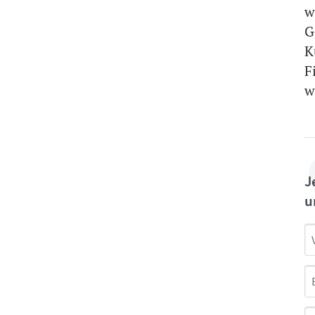
w
G
K
F
w
J
u