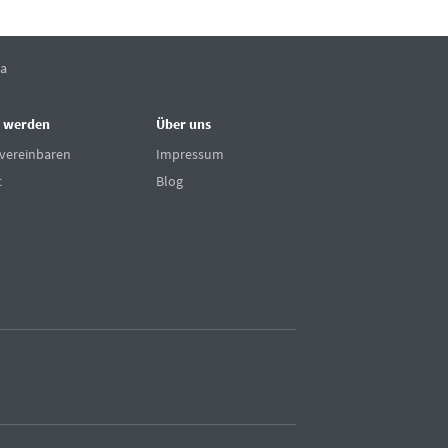
ta
 werden
Über uns
vereinbaren
Impressum
t
Blog