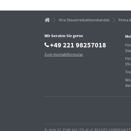
Ihre Steuerreduktionskanzlei
Firma k
Wir beraten Sie gerne
Me
+49 221 98257018
Fi
De
Zum Kontaktformular
Fir
5%
Tre
Woh
der
© 2026 ST. PUBLIUS LTD ALLE RECHTE VORBEHALT