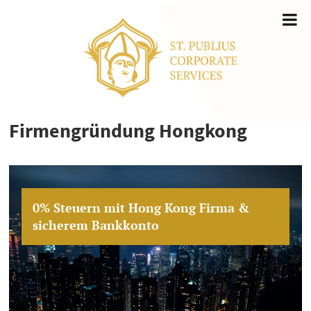
Firmengründung Hongkong
0% Steuern mit Hong Kong Firma &
sicherem Bankkonto