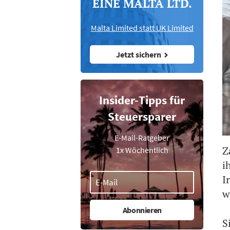
EINE MALTA LTD.
Malta Limited statt UK Limited
Jetzt sichern
Insider-Tipps für
Steuersparer
E-Mail-Ratgeber
Z
1x Wöchentlich
i
I
w
S