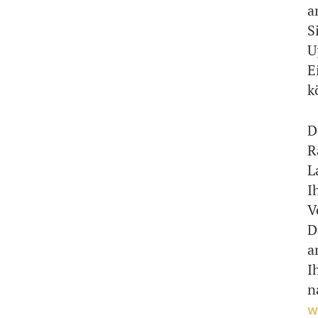
a
S
U
E
k
D
R
L
I
V
D
a
I
n
w