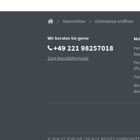
Nachrichten
Onlineshop eröffnen
Wir beraten Sie gerne
Me
+49 221 98257018
Fi
De
Zum Kontaktformular
Fir
5%
Tre
Woh
der
© 2026 ST. PUBLIUS LTD ALLE RECHTE VORBEHALT