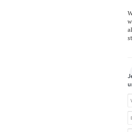
W
w
a
s
J
u