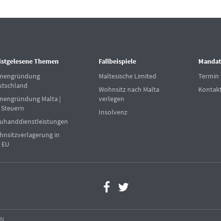
istgelesene Themen
Fallbeispiele
Mandat
rmengründung
Maltesische Limited
Termin 
utschland
Wohnsitz nach Malta
Kontak
mengründung Malta |
verlegen
 Steuern
Insolvenz
uhanddienstleistungen
nsitzverlagerung in
 EU
EN