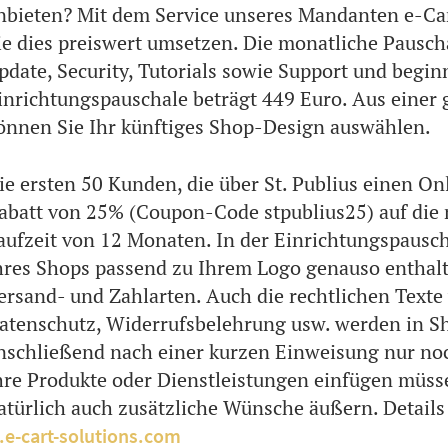
nbieten? Mit dem Service unseres Mandanten e-Car
ie dies preiswert umsetzen. Die monatliche Pausch
pdate, Security, Tutorials sowie Support und begin
inrichtungspauschale beträgt 449 Euro. Aus eine
önnen Sie Ihr künftiges Shop-Design auswählen.
ie ersten 50 Kunden, die über St. Publius einen O
abatt von 25% (Coupon-Code stpublius25) auf die
aufzeit von 12 Monaten. In der Einrichtungspausch
hres Shops passend zu Ihrem Logo genauso enthalte
ersand- und Zahlarten. Auch die rechtlichen Text
atenschutz, Widerrufsbelehrung usw. werden in Sho
nschließend nach einer kurzen Einweisung nur no
hre Produkte oder Dienstleistungen einfügen müss
atürlich auch zusätzliche Wünsche äußern. Details
.e-cart-solutions.com